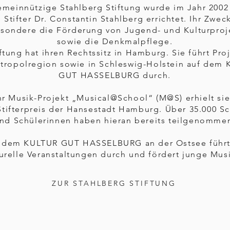
emeinnützige Stahlberg Stiftung wurde im Jahr 2002
 Stifter Dr. Constantin Stahlberg errichtet. Ihr Zweck
esondere die Förderung von Jugend- und Kulturproj
sowie die Denkmalpflege.
ftung hat ihren Rechtssitz in Hamburg. Sie führt Pro
tropolregion sowie in Schleswig-Holstein auf dem
GUT HASSELBURG durch.
hr Musik-Projekt „Musical@School“ (M@S) erhielt si
tifterpreis der Hansestadt Hamburg. Über 35.000 Sc
nd Schülerinnen haben hieran bereits teilgenomme
 dem KULTUR GUT HASSELBURG an der Ostsee führt
turelle Veranstaltungen durch und fördert junge Musi
ZUR STAHLBERG STIFTUNG