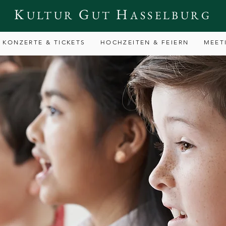
K
G
H
ULTUR
UT
ASSELBURG
KONZERTE & TICKETS
HOCHZEITEN & FEIERN
MEET