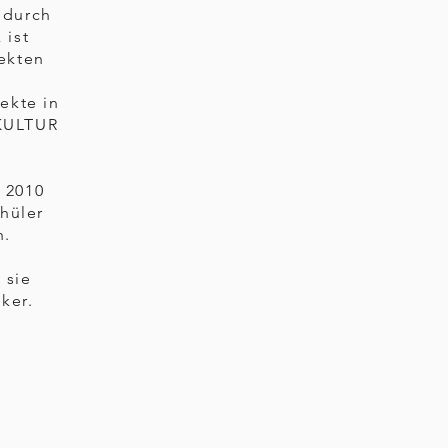
 durch
 ist
ekten
jekte in
 KULTUR
e 2010
hüler
n.
 sie
ker.