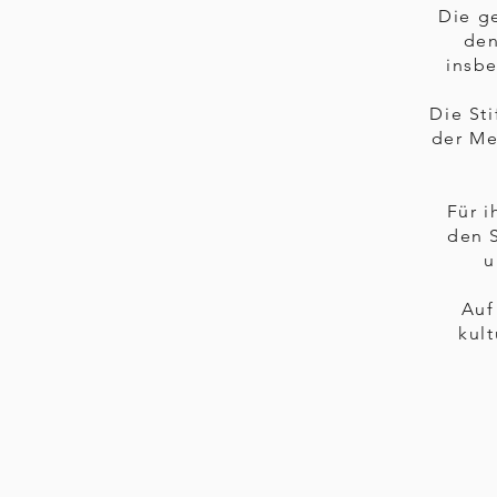
Die g
den
insb
Die Sti
der Me
Für i
den S
u
Auf
kul